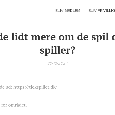
BLIV MEDLEM
BLIV FRIVILLI
de lidt mere om de spil
spiller?
30-12-2024
de ud;
https://tjekspillet.dk/
n for området.